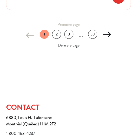
Première page
1
2
3
33
...
Dernière page
CONTACT
6880, Louis H.-Lafontaine,
Montréal (Québec) H1M 2T2
1 800 463-4237