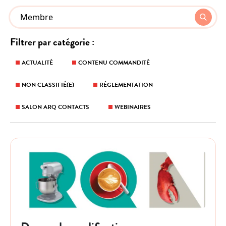
Que
Recherche
cherchez
Les
Filtrer par catégorie :
vous
résultats
?
seront
ACTUALITÉ
CONTENU COMMANDITÉ
mis
NON CLASSIFIÉ(E)
RÉGLEMENTATION
à
jour
SALON ARQ CONTACTS
WEBINAIRES
au
fur
et
à
mesure
que
vous