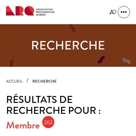
Navigation
rapide
Ouvrir
Ouvrir
la
le
naviga
menu
du
d'accessibilit
site
RECHERCHE
ACCUEIL
RECHERCHE
RÉSULTATS DE
RECHERCHE POUR :
Membre
262