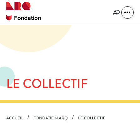
Navigation
rapide
Ouvrir
Ouvrir
la
le
naviga
menu
du
d'accessibilit
site
LE COLLECTIF
ACCUEIL
FONDATION ARQ
LE COLLECTIF