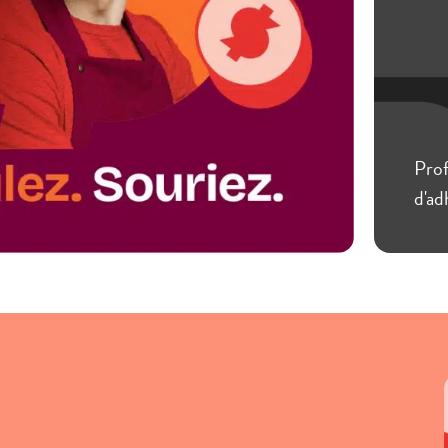
Prof
d'ad