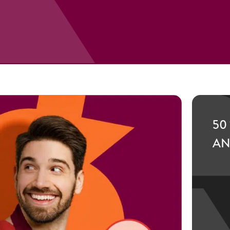
50
AN