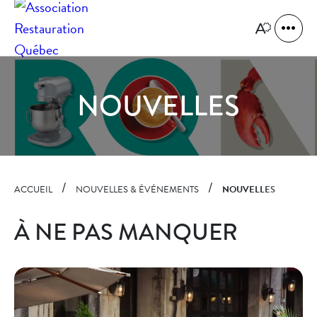
Navigation
rapide
Ouvrir
Ouvrir
la
le
naviga
menu
du
d'accessibilit
site
NOUVELLES
ACCUEIL
NOUVELLES & ÉVÉNEMENTS
NOUVELLES
À NE PAS MANQUER