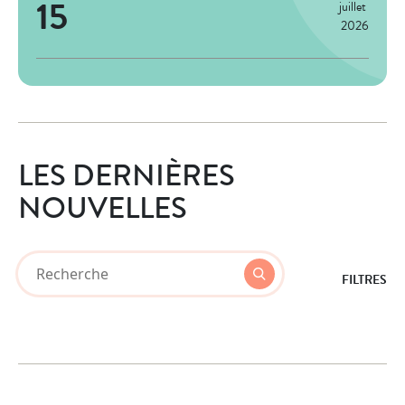
15
juillet 
2026
LES DERNIÈRES
NOUVELLES
Que
Recherche
FILTRES
cherchez
Les
vous
résultats
?
seront
mis