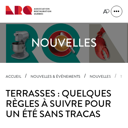
Navigation
rapide
Ouvrir
Ouvrir
la
le
naviga
menu
du
d'accessibilit
site
NOUVELLES
ACCUEIL
NOUVELLES & ÉVÉNEMENTS
NOUVELLES
TER
TERRASSES : QUELQUES
RÈGLES À SUIVRE POUR
UN ÉTÉ SANS TRACAS