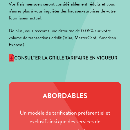
Vos frais mensuels seront considérablement réduits et vous
n’aurez plus à vous inquiéter des hausses-surprises de votre
fournisseur actuel.
De plus, vous recevrez une ristourne de 0.05% sur votre
volume de transactions crédit (Visa, MasterCard, American
Express).
CONSULTER LA GRILLE TARIFAIRE EN VIGUEUR
ABORDABLES
Un modèle de tarification préférentiel et
exclusif ainsi que des services de