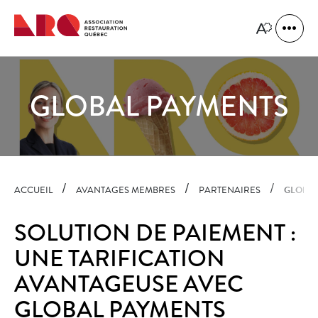
Navigation
rapide
Ouvrir
Ouvrir
la
le
naviga
menu
du
d'accessibilit
site
GLOBAL PAYMENTS
ACCUEIL
AVANTAGES MEMBRES
PARTENAIRES
GLOBAL
SOLUTION DE PAIEMENT :
UNE TARIFICATION
AVANTAGEUSE AVEC
GLOBAL PAYMENTS