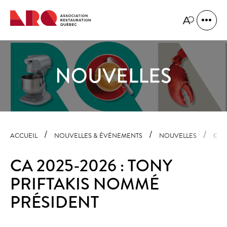
Navigation
rapide
Ouvrir
Ouvrir
la
le
naviga
menu
du
d'accessibilit
site
NOUVELLES
ACCUEIL
NOUVELLES & ÉVÉNEMENTS
NOUVELLES
CA 
CA 2025-2026 : TONY
PRIFTAKIS NOMMÉ
PRÉSIDENT