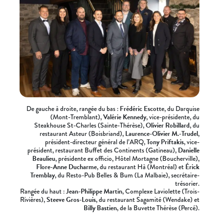
De gauche à droite, rangée du bas :
Frédéric Escotte
, du Darquise
(Mont-Tremblant),
Valérie Kennedy
, vice-présidente, du
Steakhouse St-Charles (Sainte-Thérèse),
Olivier Robillard
, du
restaurant Asteur (Boisbriand),
Laurence-Olivier M.-Trudel
,
président-directeur général de l’ARQ,
Tony Priftakis
, vice-
président, restaurant Buffet des Continents (Gatineau),
Danielle
Beaulieu
, présidente ex officio, Hôtel Mortagne (Boucherville),
Flore-Anne Ducharme
, du restaurant Hà (Montréal) et
Érick
Tremblay
, du Resto-Pub Belles & Bum (La Malbaie), secrétaire-
trésorier.
Rangée du haut :
Jean-Philippe Martin
, Complexe Laviolette (Trois-
Rivières),
Steeve Gros-Louis
, du restaurant Sagamité (Wendake) et
Billy Bastien
, de la Buvette Thérèse (Percé).