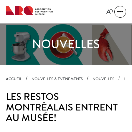
Navigation
rapide
Ouvrir
Ouvrir
la
le
naviga
menu
du
d'accessibilit
site
NOUVELLES
ACCUEIL
NOUVELLES & ÉVÉNEMENTS
NOUVELLES
LES
LES RESTOS
MONTRÉALAIS ENTRENT
AU MUSÉE!