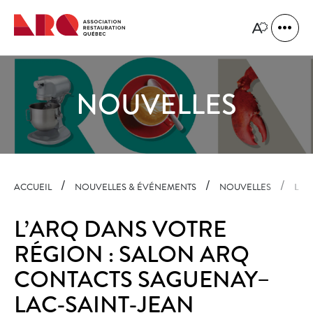
Navigation
rapide
Ouvrir
Ouvrir
la
le
naviga
menu
du
d'accessibilit
site
NOUVELLES
ACCUEIL
NOUVELLES & ÉVÉNEMENTS
NOUVELLES
L'A
L’ARQ DANS VOTRE
RÉGION : SALON ARQ
CONTACTS SAGUENAY–
LAC-SAINT-JEAN